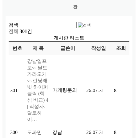
관
검색
전체
301
건
게시판 리스트
번호
제 목
글쓴이
작성일
조회
강남일프
로vs 달토
가라오케
vs 런닝래
빗 하이퍼
마케팅문의
301
26-07-31
8
블릭 (핵
심 비교) 4
| 작성자:
달토하
이…
300
도파민
강남
26-07-31
8