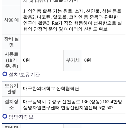
서 및 컴퓨터 컨트롤 패키지
1. 의약품 활용 가능 원료, 소재, 천연물, 성분 등을
활용2. 니코틴, 알코올, 코카인 등 중독과 관련한
사용 예
연구에 활용3. Rat가 직접 행동하여 섭취함으로 실
험의 안정적 운영 및 데이터의 신뢰도 확보
장비 설
명
사용료
(1h기
0원
부가세
0원
준, 원)
설치/보유기관
보유기
대구한의대학교 산학협력단
관명
설치장
대구광역시 수성구 신천동로 136 (상동) 162-4한방
소
생명자원연구센터 한방산업지원센터 5층 507
담당자정보
장비담